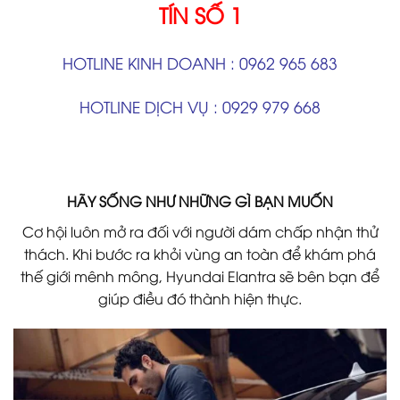
TÍN SỐ 1
HOTLINE KINH DOANH : 0962 965 683
HOTLINE DỊCH VỤ : 0929 979 668
HÃY SỐNG NHƯ NHỮNG GÌ BẠN MUỐN
Cơ hội luôn mở ra đối với người dám chấp nhận thử
thách. Khi bước ra khỏi vùng an toàn để khám phá
thế giới mênh mông, Hyundai Elantra sẽ bên bạn để
giúp điều đó thành hiện thực.