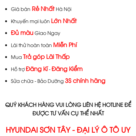
Rẻ Nhất
Giá bán
Hà Nội
Lớn Nhất
Khuyến mại luôn
Đủ màu
Giao Ngay
Miễn Phí
Lái thử hoàn toàn
Trả góp Lãi Thấp
Mua
Đăng Kí
Đăng Kiểm
Hỗ trợ
-
3S chính hãng
Sửa chữa - Bảo Dưỡng
QUÝ KHÁCH HÀNG VUI LÒNG LIÊN HỆ HOTLINE ĐỂ
ĐƯỢC TƯ VẤN CỤ THỂ NHẤT
HYUNDAI SƠN TÂY - ĐẠI LÝ Ô TÔ UY