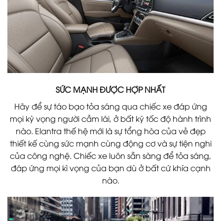
SỨC MẠNH ĐƯỢC HỢP NHẤT
Hãy để sự táo bạo tỏa sáng qua chiếc xe đáp ứng
mọi kỳ vọng người cầm lái, ở bất kỳ tốc độ hành trình
nào. Elantra thế hệ mới là sự tổng hòa của vẻ đẹp
thiết kế cùng sức mạnh cùng động cơ và sự tiện nghi
của công nghệ. Chiếc xe luôn sẵn sàng để tỏa sáng,
đáp ứng mọi kì vọng của bạn dù ở bất cứ khía cạnh
nào.