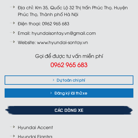
Địa chỉ: Km 35, Quốc Lộ 32 Thị trấn Phúc Thọ, Huyện
Phúc Thọ, Thành phố Hà Nội
Điện thoại: 0962 965 683
Email: hyundaisontay.vn@gmail.com
Website: www.hyundai-sontay.vn
Gọi để được tư vấn miễn phí
0962 965 683
Dự toán chi phí
Đăng ký lái thử xe
CÁC DÒNG XE
Hyundai Accent
Hyundai Elantra