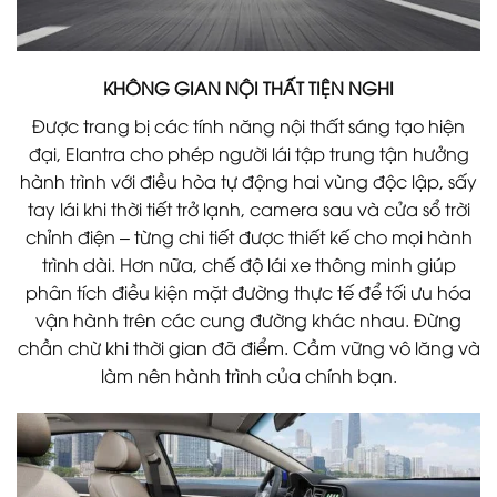
KHÔNG GIAN NỘI THẤT TIỆN NGHI
Được trang bị các tính năng nội thất sáng tạo hiện
đại, Elantra cho phép người lái tập trung tận hưởng
hành trình với điều hòa tự động hai vùng độc lập, sấy
tay lái khi thời tiết trở lạnh, camera sau và cửa sổ trời
chỉnh điện – từng chi tiết được thiết kế cho mọi hành
trình dài. Hơn nữa, chế độ lái xe thông minh giúp
phân tích điều kiện mặt đường thực tế để tối ưu hóa
vận hành trên các cung đường khác nhau. Đừng
chần chừ khi thời gian đã điểm. Cầm vững vô lăng và
làm nên hành trình của chính bạn.