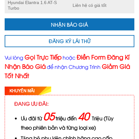
Hyundai Elantra 1.6 AT-S
Liên hệ có giá tốt
Turbo
NHẬN BÁO GIÁ
ĐĂNG KÝ LÁI THỬ
Gọi Trực Tiếp
Điền Form Đăng Kí
Vui lòng
hoặc
Nhận Báo Giá
Giảm Giá
để nhận Chương Trình
Tốt Nhất
ĐANG ƯU ĐÃI:
05
40
Ưu đãi từ
triệu đến
Triệu (Tùy
theo phiên bản và từng loại xe)
Tặng bộ phụ kiện chính hãng cao cấp