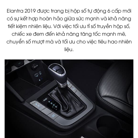
Elantra 2019 được trang bị hộp số tự động 6 cấp mới
có sự kết hợp hoàn hảo giữa sức mạnh và khả năng
tiết kiệm nhiên liệu. Với việc tối ưu tỉ số truyền hộp số,
chiếc xe đem đến khả năng tăng tốc mạnh mẽ,
chuyển số mượt mà và tối ưu cho việc tiêu hao nhiên
liệu.