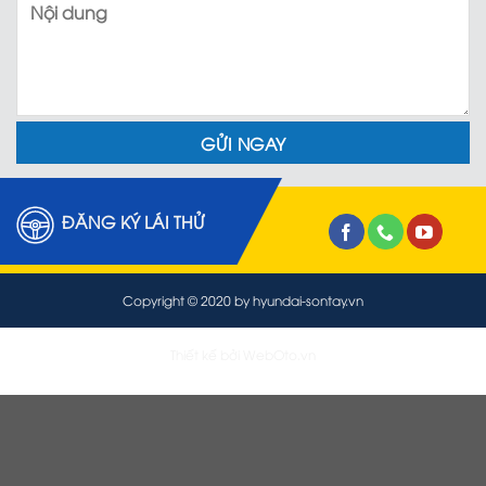
ĐĂNG KÝ LÁI THỬ
Copyright © 2020 by hyundai-sontay.vn
Thiết kế bởi
WebOto.vn