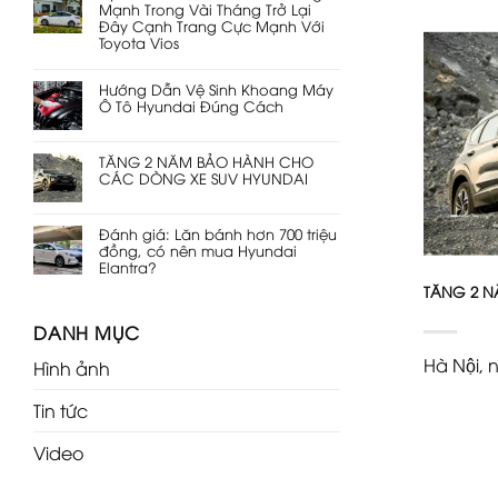
Mạnh Trong Vài Tháng Trở Lại
Đây Cạnh Trang Cực Mạnh Với
Toyota Vios
Hướng Dẫn Vệ Sinh Khoang Máy
Ô Tô Hyundai Đúng Cách
TĂNG 2 NĂM BẢO HÀNH CHO
CÁC DÒNG XE SUV HYUNDAI
Đánh giá: Lăn bánh hơn 700 triệu
đồng, có nên mua Hyundai
Elantra?
TĂNG 2 N
DANH MỤC
Hà Nội
Hình ảnh
Tin tức
Video