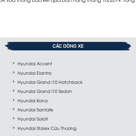
CÁC DÒNG XE
Hyundai Accent
Hyundai Elantra
Hyundai Grand i10 Hatchback
Hyundai Grand i10 Sedan
Hyundai Kona
Hyundai Santafe
Hyundai Solati
Hyundai Starex Cứu Thương