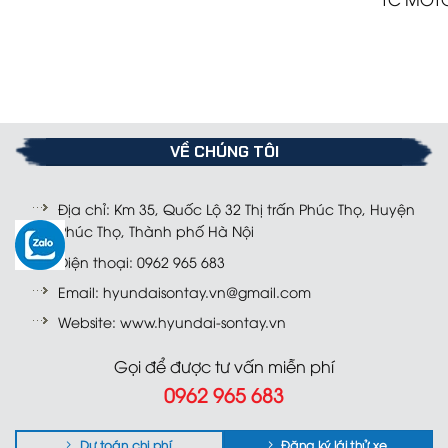
VỀ CHÚNG TÔI
Địa chỉ: Km 35, Quốc Lộ 32 Thị trấn Phúc Thọ, Huyện
Phúc Thọ, Thành phố Hà Nội
Điện thoại: 0962 965 683
Email: hyundaisontay.vn@gmail.com
Website: www.hyundai-sontay.vn
Gọi để được tư vấn miễn phí
0962 965 683
Dự toán chi phí
Đăng ký lái thử xe