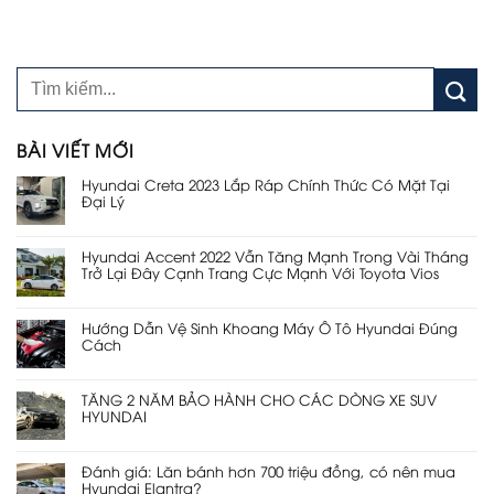
BÀI VIẾT MỚI
Hyundai Creta 2023 Lắp Ráp Chính Thức Có Mặt Tại
Đại Lý
Hyundai Accent 2022 Vẫn Tăng Mạnh Trong Vài Tháng
Trở Lại Đây Cạnh Trang Cực Mạnh Với Toyota Vios
Hướng Dẫn Vệ Sinh Khoang Máy Ô Tô Hyundai Đúng
Cách
TĂNG 2 NĂM BẢO HÀNH CHO CÁC DÒNG XE SUV
HYUNDAI
Đánh giá: Lăn bánh hơn 700 triệu đồng, có nên mua
Hyundai Elantra?