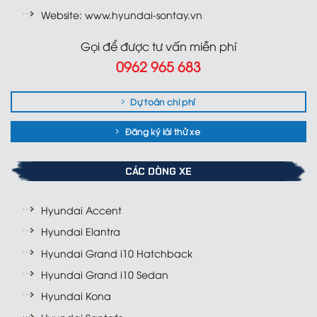
Website: www.hyundai-sontay.vn
Gọi để được tư vấn miễn phí
0962 965 683
Dự toán chi phí
Đăng ký lái thử xe
CÁC DÒNG XE
Hyundai Accent
Hyundai Elantra
Hyundai Grand i10 Hatchback
Hyundai Grand i10 Sedan
Hyundai Kona