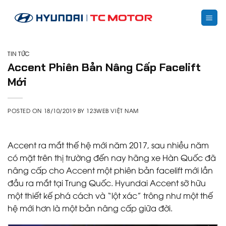
Skip
to
content
TIN TỨC
Accent Phiên Bản Nâng Cấp Facelift
Mới
POSTED ON
18/10/2019
BY
123WEB VIỆT NAM
Accent ra mắt thế hệ mới năm 2017, sau nhiều năm
có mặt trên thị trường đến nay hãng xe Hàn Quốc đã
nâng cấp cho Accent một phiên bản facelift mới lần
đầu ra mắt tại Trung Quốc. Hyundai Accent sỡ hữu
một thiết kế phá cách và “lột xác” trông như một thế
hệ mới hơn là một bản nâng cấp giữa đời.