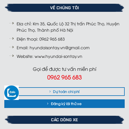
VỀ CHÚNG TÔI
Địa chỉ: Km 35, Quốc Lộ 32 Thị trấn Phúc Thọ, Huyện
Phúc Thọ, Thành phố Hà Nội
Điện thoại: 0962 965 683
Email: hyundaisontay.vn@gmail.com
Website: www.hyundai-sontay.vn
Gọi để được tư vấn miễn phí
0962 965 683
Dự toán chi phí
Đăng ký lái thử xe
CÁC DÒNG XE