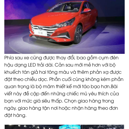
Phía sau xe cũng được thay đổi, bao gồm cụm đèn
hậu dạng LED trải dài. Cản sau mới mẻ hơn với bộ
khuếch tán giả hai tông màu và thêm phản xạ được
đặt theo chiều dọc. Phần cuối cùng không kém phần
quan trọng là bộ mâm thiết kế mới táo bạo hơn.Bài
viết này đề cập đến những chiếc mũ yêu thích của
bạn với mức giá siêu thấp. Chọn giao hàng trong
ngày, giao hàng tận nơi hoặc nhận hàng theo đơn
đặt hàng.