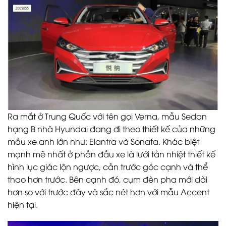
Ra mắt ở Trung Quốc với tên gọi Verna, mẫu Sedan
hạng B nhà Hyundai đang đi theo thiết kế của những
mẫu xe anh lớn như: Elantra và Sonata. Khác biệt
mạnh mẽ nhất ở phần đầu xe là lưới tản nhiệt thiết kế
hình lục giác lộn ngược, cản trước góc cạnh và thể
thao hơn trước. Bên cạnh đó, cụm đèn pha mới dài
hơn so với trước đây và sắc nét hơn với mẫu Accent
hiện tại.